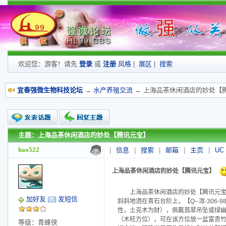
欢迎您：游客！请先
登录
或
注册
风格
|
展区
|
搜索
宜春强微生物科技论坛
→
水产养殖交流
→ 上海品茶休闲酒店的妙处【
主题：上海品茶休闲酒店的妙处【腾讯元宝】
新的主题
投票帖
hao522
|
信息
|
搜索
|
邮箱
|
主页
|
UC
交易帖
小字报
上海品茶休闲酒店的妙处【腾讯元宝】
上海品茶休闲酒店的妙处【腾讯元宝】【
加好友
发短信
斜斜地洒在青石台阶上，【Q--溦-306-
性，土克木为财），佩戴翡翠吊坠或绿
（木旺方位），可在该方位放一盆富贵竹，
等级：青蜂侠