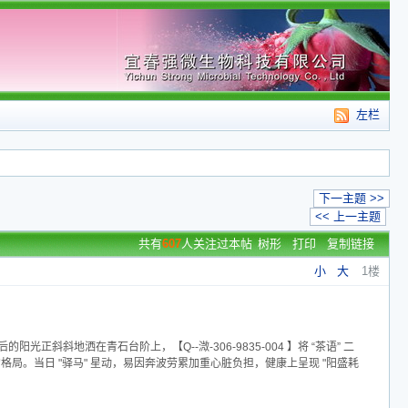
左栏
下一主题 >>
<< 上一主题
共有
607
人关注过本帖
树形
打印
复制链接
小
大
1楼
光正斜斜地洒在青石台阶上，【Q--溦-306-9835-004 】将 “茶语” 二
局。当日 "驿马" 星动，易因奔波劳累加重心脏负担，健康上呈现 "阳盛耗