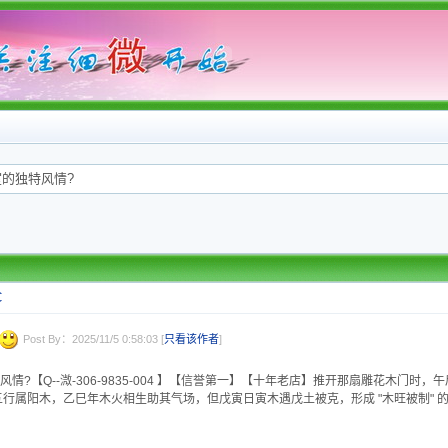
的独特风情?
C
Post By：2025/11/5 0:58:03 [
只看该作者
]
【Q--溦-306-9835-004 】【信誉第一】【十年老店】推开那扇雕花木门时，午后的阳
行属阳木，乙巳年木火相生助其气场，但戊寅日寅木遇戊土被克，形成 "木旺被制" 的格