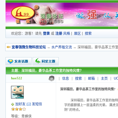
欢迎您：游客！请先
登录
或
注册
风格
|
展区
|
搜索
宜春强微生物科技论坛
→
水产养殖交流
→ 深圳福田，豪华品茶工作室
主题：深圳福田，豪华品茶工作室的独特风情?
新的主题
投票帖
hao522
|
信息
|
搜索
|
邮箱
|
主页
|
U
交易帖
小字报
深圳福田，豪华品茶工作室的独特风情?
深圳福田，豪华品茶工作室的独特风情?
加好友
发短信
字的匾额镀上一层温柔的光晕。 属虎五
阴" 的特点。
等级：青蜂侠