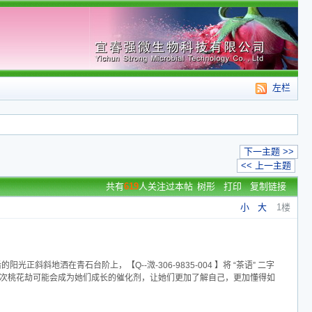
左栏
下一主题 >>
<< 上一主题
共有
619
人关注过本帖
树形
打印
复制链接
小
大
1楼
正斜斜地洒在青石台阶上，【Q--溦-306-9835-004 】将 “茶语” 二字
这次桃花劫可能会成为她们成长的催化剂，让她们更加了解自己，更加懂得如