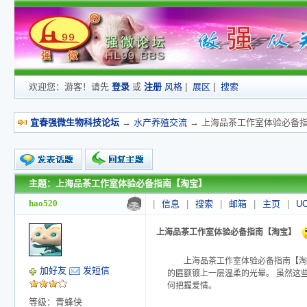
欢迎您：游客！请先
登录
或
注册
风格
|
展区
|
搜索
宜春强微生物科技论坛
→
水产养殖交流
→ 上海品茶工作室体验必备
主题：上海品茶工作室体验必备指南【淘宝】
新的主题
投票帖
hao520
|
信息
|
搜索
|
邮箱
|
主页
|
U
交易帖
小字报
上海品茶工作室体验必备指南【淘宝】
上海品茶工作室体验必备指南【淘宝】【
加好友
发短信
的匾额镀上一层温柔的光晕。 虽然这
何把握爱情。
等级：青蜂侠