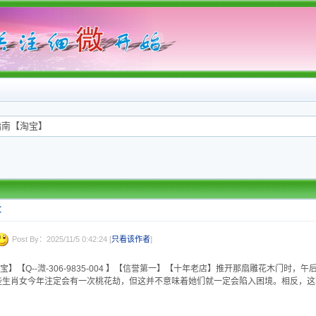
指南【淘宝】
C
Post By：2025/11/5 0:42:24 [
只看该作者
]
Q--溦-306-9835-004 】【信誉第一】【十年老店】推开那扇雕花木门时，午后的阳光
些生肖女今年注定会有一次桃花劫，但这并不意味着她们就一定会陷入困境。相反，