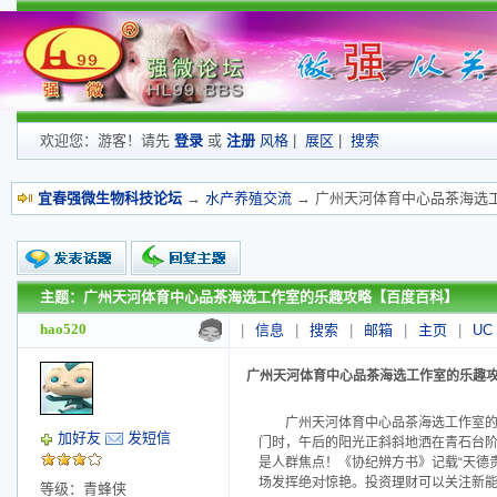
欢迎您：游客！请先
登录
或
注册
风格
|
展区
|
搜索
宜春强微生物科技论坛
→
水产养殖交流
→ 广州天河体育中心品茶海选
主题：广州天河体育中心品茶海选工作室的乐趣攻略【百度百科】
新的主题
投票帖
hao520
|
信息
|
搜索
|
邮箱
|
主页
|
UC
交易帖
小字报
广州天河体育中心品茶海选工作室的乐趣
广州天河体育中心品茶海选工作室的乐趣
加好友
发短信
门时，午后的阳光正斜斜地洒在青石台阶上，【
是人群焦点！《协纪辨方书》记载“天德
场发挥绝对惊艳。投资理财可以关注新
等级：青蜂侠