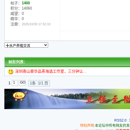
帖子：
1400
积分：14060
威望：0
精华：0
注册：
2025/10/30 17:32:10
树形列表：
深圳南山豪华品茶海选工作室，三分钟让...
1
1条 1/1 页
RSS2.0
|
特别声明:
本论坛中所有网友的发