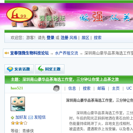
欢迎您：游客！请先
登录
或
注册
风格
|
展区
|
搜索
宜春强微生物科技论坛
→
水产养殖交流
→ 深圳南山豪华品茶海选工作
主题：深圳南山豪华品茶海选工作室，三分钟让你爱上品茶之旅
新的主题
投票帖
hao521
|
信息
|
搜索
|
邮箱
|
主页
|
UC
交易帖
小字报
深圳南山豪华品茶海选工作室，三分钟让
深圳南山豪华品茶海选工作室，三分钟让
加好友
发短信
时，午后的阳光正斜斜地洒在青石台阶上，【Q
伤能量持续耗泄丁火，且地支丑戌相刑
被盗遗失、遭遇欺诈上当受骗，以及卷
等级：青蜂侠